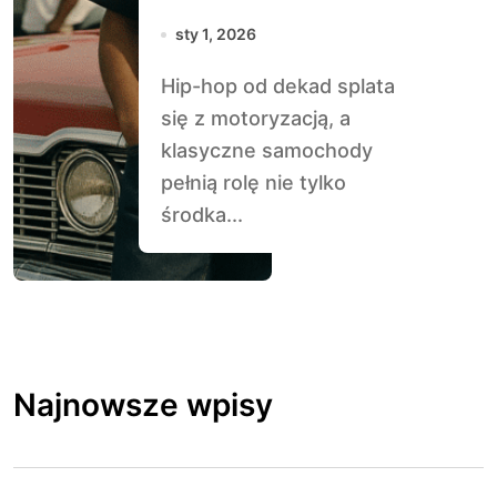
kulturze hip-hop
sty 1, 2026
Hip-hop od dekad splata
się z motoryzacją, a
klasyczne samochody
pełnią rolę nie tylko
środka...
Najnowsze wpisy