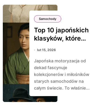
Samochody
Top 10 japońskich
klasyków, które
zdobyły świat
lut 15, 2026
Japońska motoryzacja od
dekad fascynuje
kolekcjonerów i miłośników
starych samochodów na
całym świecie. To właśnie...