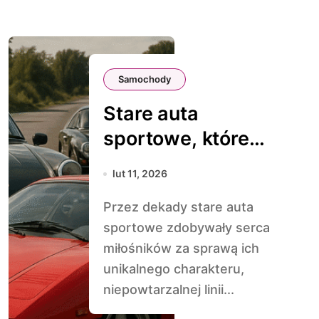
Samochody
Stare auta
sportowe, które
wciąż zachwycają
lut 11, 2026
osiągami
Przez dekady stare auta
sportowe zdobywały serca
miłośników za sprawą ich
unikalnego charakteru,
niepowtarzalnej linii...