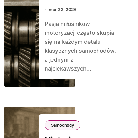
w klasykach z lat
mar 22, 2026
50.
Pasja miłośników
motoryzacji często skupia
się na każdym detalu
klasycznych samochodów,
a jednym z
najciekawszych...
Samochody