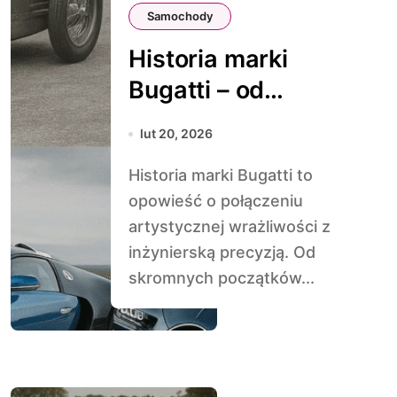
Samochody
Historia marki
Bugatti – od
luksusu po
lut 20, 2026
prędkość
Historia marki Bugatti to
opowieść o połączeniu
artystycznej wrażliwości z
inżynierską precyzją. Od
skromnych początków...