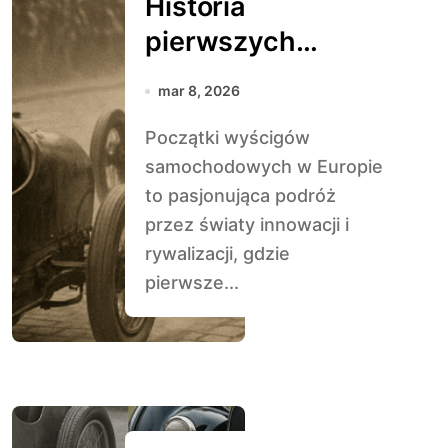
Historia
pierwszych
samochodów
mar 8, 2026
wyścigowych w
Początki wyścigów
Europie
samochodowych w Europie
to pasjonująca podróż
przez światy innowacji i
rywalizacji, gdzie
pierwsze...