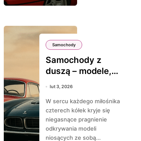
Samochody
Samochody z
duszą – modele,
które budzą
lut 3, 2026
emocje
W sercu każdego miłośnika
czterech kółek kryje się
niegasnące pragnienie
odkrywania modeli
niosących ze sobą...