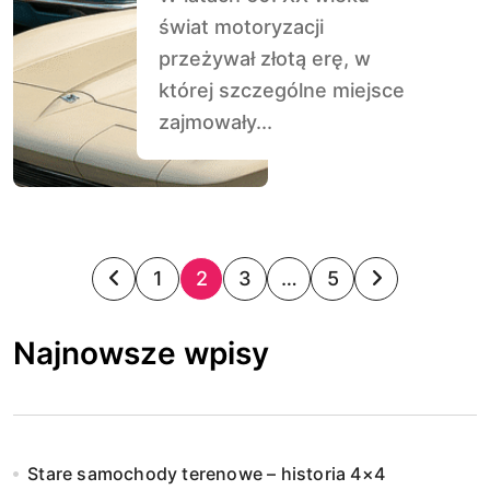
świat motoryzacji
przeżywał złotą erę, w
której szczególne miejsce
zajmowały...
S
1
2
3
…
5
t
Najnowsze wpisy
r
o
n
Stare samochody terenowe – historia 4×4