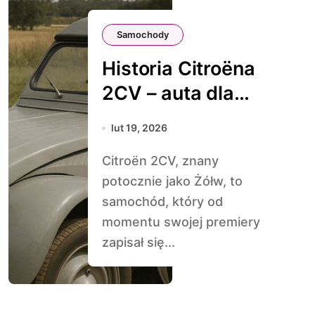
Samochody
Historia Citroëna
2CV – auta dla
każdego
lut 19, 2026
Citroën 2CV, znany
potocznie jako Żółw, to
samochód, który od
momentu swojej premiery
zapisał się...