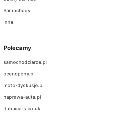
s
Samochody
ó
Inne
w
Polecamy
samochodziarze.pl
ocenopony.pl
moto-dyskusje.pl
naprawa-auta.pl
dubaicars.co.uk