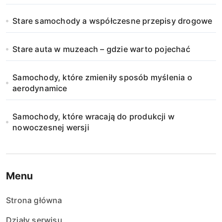
i
Stare samochody a współczesne przepisy drogowe
c
o
Stare auta w muzeach – gdzie warto pojechać
w
Samochody, które zmieniły sposób myślenia o
a
aerodynamice
n
Samochody, które wracają do produkcji w
i
nowoczesnej wersji
e
w
Menu
p
Strona główna
i
Działy serwisu