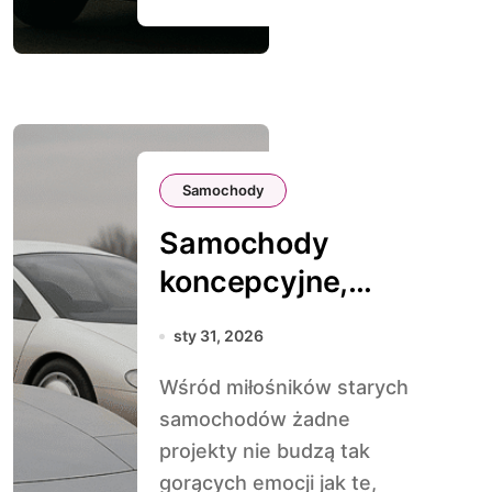
Samochody
Samochody
koncepcyjne,
które nigdy nie
sty 31, 2026
trafiły na rynek
Wśród miłośników starych
samochodów żadne
projekty nie budzą tak
gorących emocji jak te,