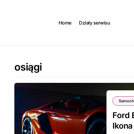
Skip
to
content
Home
Działy serwisu
osiągi
Samoch
Ford 
Ikona