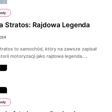
ody
a Stratos: Rajdowa Legenda
2024
storii motoryzacji jako rajdowa legenda....
ody