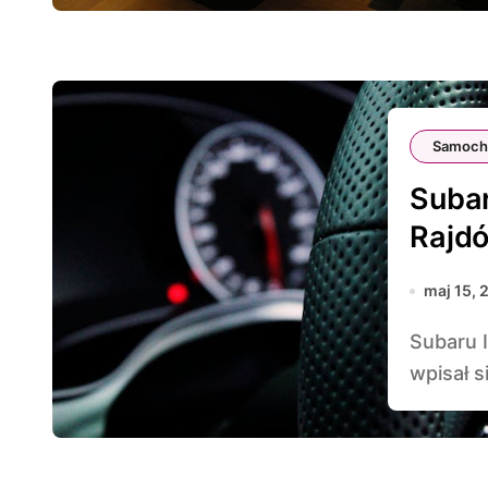
Samoch
Suba
Rajd
maj 15, 
Subaru Impreza WRX STI to samochód, który na stałe
wpisał s