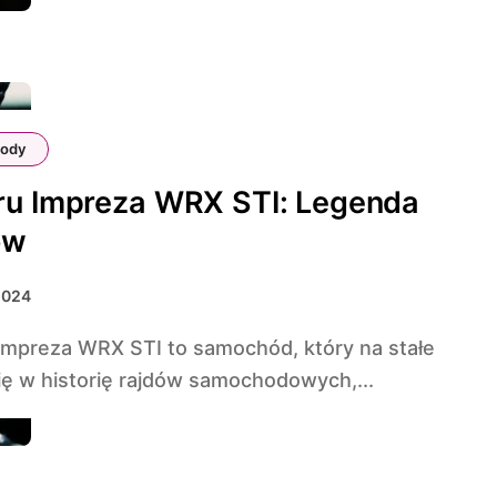
ody
ru Impreza WRX STI: Legenda
ów
2024
ię w historię rajdów samochodowych,...