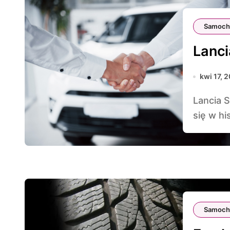
Samoch
Lanci
kwi 17, 
Lancia Stratos to samochód, który na zawsze zapisał
się w hi
Samoch