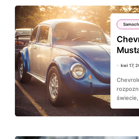
Samoch
Chevr
Must
kwi 17, 
Chevrolet Camaro to jeden z najbardziej
rozpozn
świecie, 