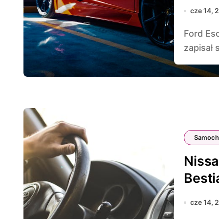
cze 14, 
Ford Escort RS Cosworth to samochód, który na stałe
zapisał s
Samoch
Nissa
Besti
cze 14, 