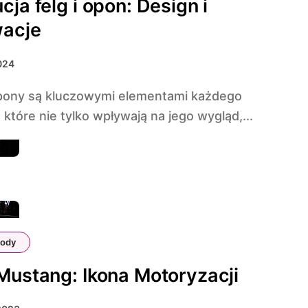
cja felg i opon: Design i
wacje
2024
 które nie tylko wpływają na jego wygląd,...
ody
Mustang: Ikona Motoryzacji