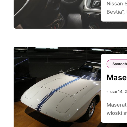
Nissan Skyline GT-R, znany również jako „Japońska
Bestia”,
Samoch
Maser
cze 14, 
Maserati Ghibli to samochód, który łączy w sobie
włoski s