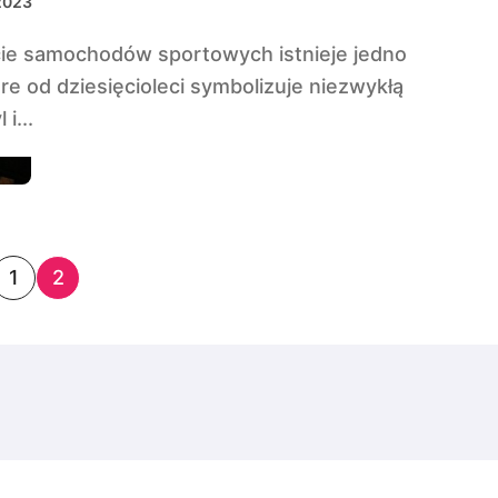
2023
óre od dziesięcioleci symbolizuje niezwykłą
 i...
1
2