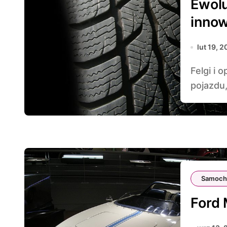
Ewolu
inno
lut 19, 
Felgi i opony są kluczowymi elementami każdego
pojazdu,
Samoch
Ford 