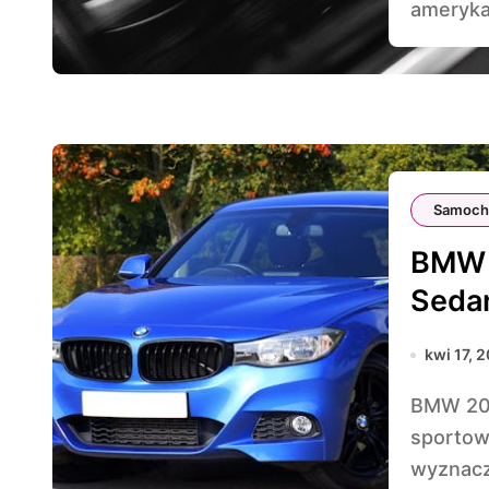
amerykań
Samoch
BMW 
Seda
kwi 17, 
BMW 2002 to model, który zrewolucjonizował rynek
sportowy
wyznacza