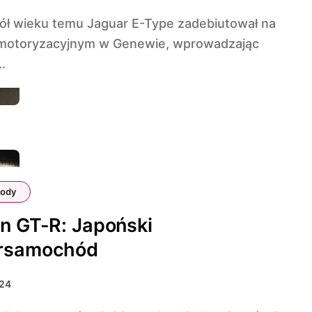
 motoryzacyjnym w Genewie, wprowadzając
..
ody
n GT-R: Japoński
rsamochód
024