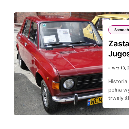
Samoch
Zast
Jugos
wrz 13, 
Historia motoryzacji to fascynująca podróż przez czas,
pełna w
trwały śl