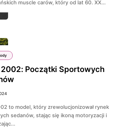
skich muscle carów, który od lat 60. XX...
ody
2002: Początki Sportowych
nów
2024
ch sedanów, stając się ikoną motoryzacji i
jąc...