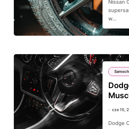
Nissan GT-R, znany również jako „Godzilla”, to japoński
supersa
w...
Samoch
Dodg
Musc
cze 15, 
Dodge Charger to jeden z najbardziej ikonicznych