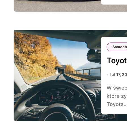
Samoch
Toyot
lut 17, 2
W świecie motoryzacji istnieje wiele samochodów,
które zy
Toyota..