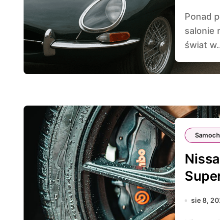
Ponad pół wieku temu Jaguar E-Type zadebiutował na
salonie
świat w.
Samoch
Nissa
Supe
sie 8, 2