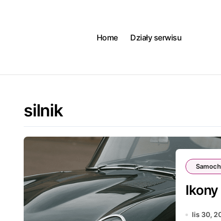
Skip
to
content
Home
Działy serwisu
silnik
Samoch
Ikony
lis 30, 