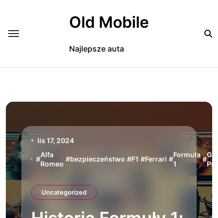
Skip
to
Old Mobile
content
Najlepsze auta
lis 17, 2024
Alfa
Formuła
Gr
#
#
bezpieczeństwo
#
F1
#
Ferrari
#
#
Romeo
1
Pri
Uncategorized