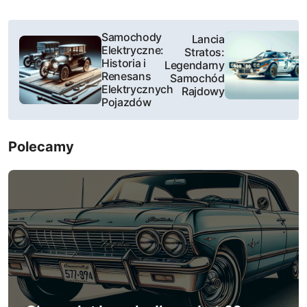
N
Samochody
Lancia
Elektryczne:
Stratos:
a
Historia i
Legendarny
Renesans
Samochód
w
Elektrycznych
Rajdowy
Pojazdów
i
g
Polecamy
a
c
j
a
w