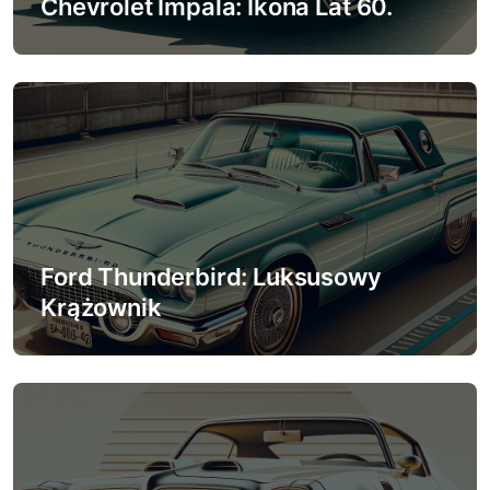
p
Chevrolet Impala: Ikona Lat 60.
i
s
u
Ford Thunderbird: Luksusowy
Krążownik