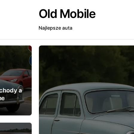
Old Mobile
Najlepsze auta
chody a
ne
rogowe