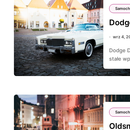
Samoch
Dodge
wrz 4, 2
Dodge Dart: Klasyka na Torze to samochód, który na
stałe wp
Samoch
Olds