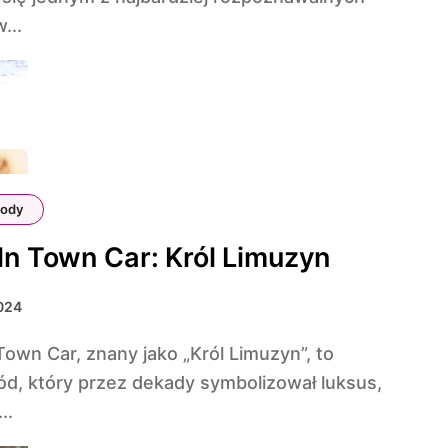
...
ody
ln Town Car: Król Limuzyn
024
d, który przez dekady symbolizował luksus,
..