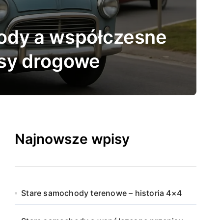
uzeach – gdzie warto
jechać
Najnowsze wpisy
Stare samochody terenowe – historia 4×4