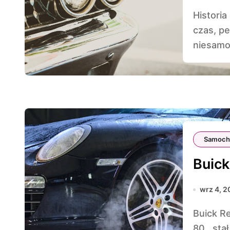
Historia motoryzacji jest fascynującą podróżą przez
czas, p
niesamow
Samoch
Buick
wrz 4, 2
Buick Regal, samochód, który zadebiutował w latach
80., sta