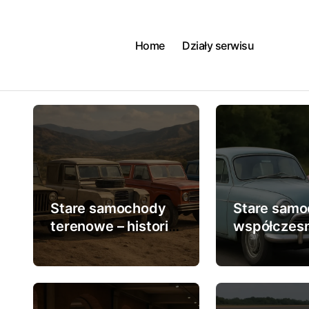
Skip
to
content
Home
Działy serwisu
Stare samochody
Stare samo
terenowe – historia
współczes
4×4
przepisy d