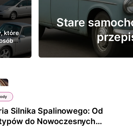
esne
Stare auta w m
 które
po
posób
ice
ody
ria Silnika Spalinowego: Od
otypów do Nowoczesnych
ostek