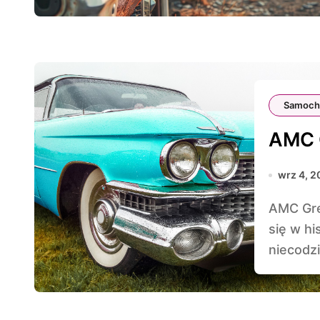
Samoch
AMC G
wrz 4, 2
AMC Gremlin to samochód, który na zawsze zapisał
się w hi
niecodz