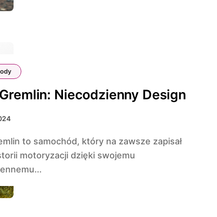
ody
remlin: Niecodzienny Design
024
storii motoryzacji dzięki swojemu
iennemu...