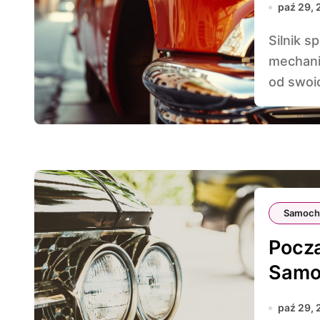
paź 29,
Silnik spalinowy, będący sercem większości pojazdów
mechani
od swoi
Samoch
Począ
Samo
paź 29,