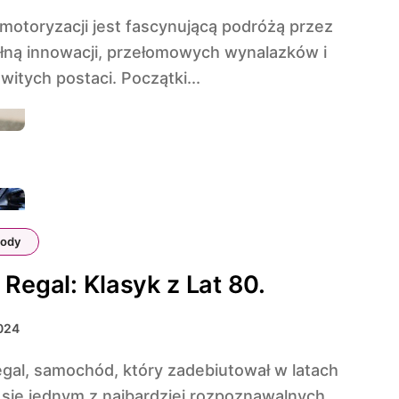
ełną innowacji, przełomowych wynalazków i
itych postaci. Początki...
ody
 Regal: Klasyk z Lat 80.
024
ł się jednym z najbardziej rozpoznawalnych