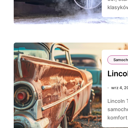
klasyków
Samoch
Linco
wrz 4, 2
Lincoln Town Car, znany jako „Król Limuzyn”, to
samochó
komfort.