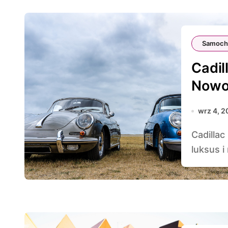
Samoch
Cadil
Nowo
wrz 4, 2
Cadillac Seville to samochód, który od lat symbolizuje
luksus i